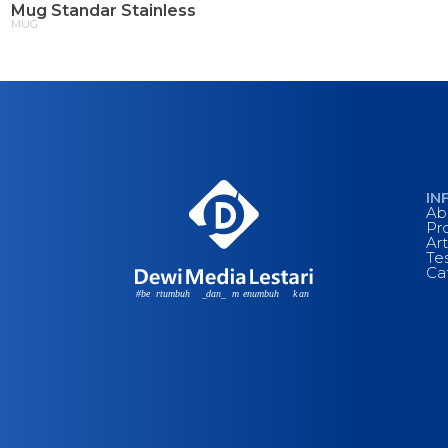
Mug Standar Stainless
M
MUG
M
IN
Ab
Pr
Art
Te
Ca