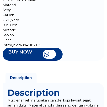
Material
Seng
Ukuran
7 x 6,5 cm
8 x 8 cm
Metode
Sablon
Decal
[html_block id=”18711″]
BUY NOW
Description
Description
Mug enamel merupakan cangkir kopi favorit sejak
jaman dulu . Material cangkir dari seng dengan volume